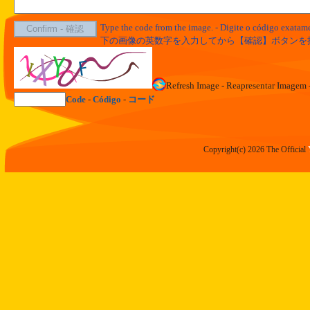
Type the code from the image. - Digite o código exata
下の画像の英数字を入力してから【確認】ボタンを
Refresh Image - Reapresentar Im
Code
-
Código
-
コード
Copyright(c) 2026 The Official