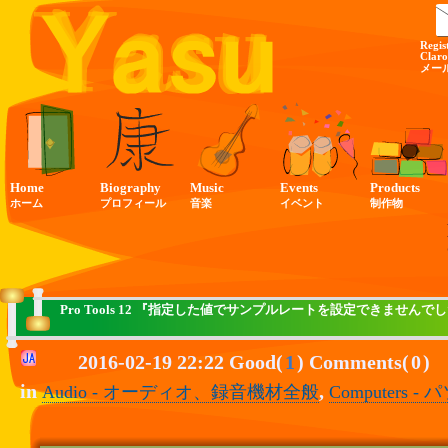
Regis
Claro
メー
Home
Biography
Music
Events
Products
ホーム
プロフィール
音楽
イベント
制作物
Pro Tools 12 『指定した値でサンプルレートを設定できません
2016-02-19 22:22 Good(
1
) Comments(
0
)
in
,
Audio - オーディオ、録音機材全般
Computers -