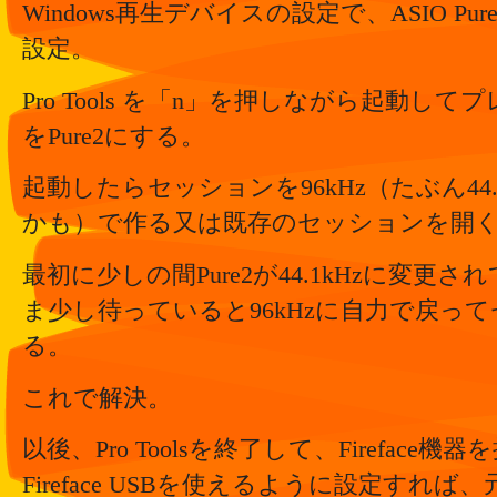
Windows再生デバイスの設定で、ASIO Pure2
設定。
Pro Tools を「n」を押しながら起動し
をPure2にする。
起動したらセッションを96kHz（たぶん44
かも）で作る又は既存のセッションを開
最初に少しの間Pure2が44.1kHzに変更
ま少し待っていると96kHzに自力で戻っ
る。
これで解決。
以後、Pro Toolsを終了して、Fireface機器
Fireface USBを使えるように設定すれ