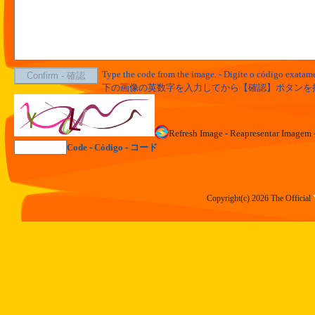
Type the code from the image. - Digite o código exata
下の画像の英数字を入力してから【確認】ボタンを
Refresh Image - Reapresentar Im
Code
-
Código
-
コード
Copyright(c) 2026 The Official