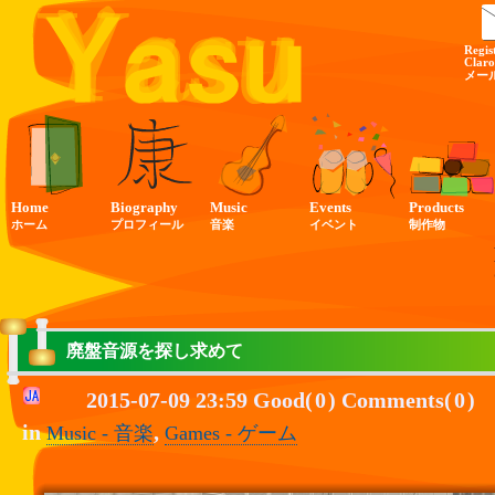
Regis
Claro
メー
Home
Biography
Music
Events
Products
ホーム
プロフィール
音楽
イベント
制作物
廃盤音源を探し求めて
2015-07-09 23:59 Good(
0
) Comments(
0
)
in
,
Music - 音楽
Games - ゲーム