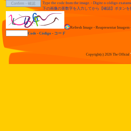
Type the code from the image. - Digite o código exata
下の画像の英数字を入力してから【確認】ボタンを
Refresh Image - Reapresentar Im
Code
-
Código
-
コード
Copyright(c) 2026 The Official