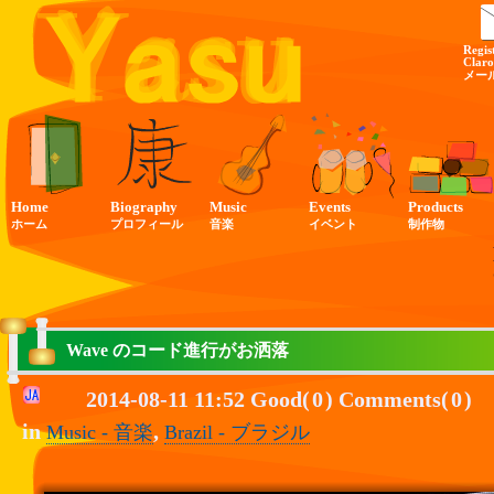
Regis
Claro
メー
Home
Biography
Music
Events
Products
ホーム
プロフィール
音楽
イベント
制作物
Wave のコード進行がお洒落
2014-08-11 11:52 Good(
0
) Comments(
0
)
in
,
Music - 音楽
Brazil - ブラジル