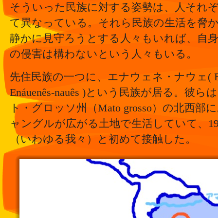
そういった民族に対する姿勢は、人それ
て異なっている。それら民族の生活を脅
静かに見守ろうとする人々もいれば、自
の侵害は構わないという人々もいる。
先住民族の一つに、エナウェネ・ナウェ( Enaw
Enáuenês-nauês )という民族が居る。
ト・グロッソ州（Mato grosso）の北
ャングルが広がる土地で生活していて、19
（いわゆる我々）と初めて接触した。