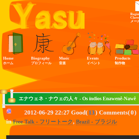
Regis
Claro
メー
Home
Biography
Music
Events
Products
ホーム
プロフィール
音楽
イベント
制作物
エナウェネ・ナウェの人々 - Os índios Enawenê-Nawê
2012-06-29 22:27 Good(
13
) Comments(
0
)
in
,
Free Talk - フリートーク
Brazil - ブラジル