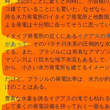
時、上記のことに驚くと同時に、小規模の
コ建てていることにも驚いた。なぜなら
誇る水力発電所のイタイプ発電所と他数箇
よる発電は十分間に合ってそうに思って
イタイプ発電所の近くにある
イグアスの
があって
、そのパラナ川水系の圧倒的な
てる。また、ブラジルには有名なアマゾ
マゾン川より巨大な地下水流もあるしで、
から、小さい水力発電所を建てるイメー
だけど、ブラジルの発電比率は、水力が約
けのことはある。
豊富な水量を誇るイグアスの滝でも枯れ
して多くの発電設備を持っておく一面も