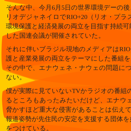
そんな中、今月6月5日の世界環境デーの
リオデジャネイロでRIO+20（リオ・プラ
環境保護と経済発展の両立を目指す持続可
した国連会議が開催されていた。
それに伴いブラジル現地のメディアはRIO
護と産業発展の両立をテーマにした番組
その中で、エナウェネ・ナウェの問題に
ない。
僕が実際に見ていないTVかラジオの番組
るところもあったみたいだけど、エナウ
脅かすほど重大な侵害があることは伝え
報道姿勢が先住民の安定を支援する団体を
をつけている。