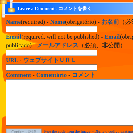
Leave a Comment - コメントを書く
Name
(required) -
Nome
(obrigatório) -
お名前
（必
Email
(required, will not be published) -
Email
(obri
publicado) -
メールアドレス
（必須、非公開）
URL
-
ウェブサイトＵＲＬ
Comment
-
Comentário
-
コメント
Type the code from the image. - Digite o código exata