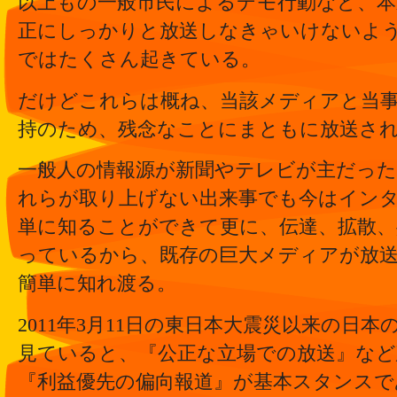
以上もの一般市民によるデモ行動など、本
正にしっかりと放送しなきゃいけないよ
ではたくさん起きている。
だけどこれらは概ね、当該メディアと当
持のため、残念なことにまともに放送さ
一般人の情報源が新聞やテレビが主だっ
れらが取り上げない出来事でも今はイン
単に知ることができて更に、伝達、拡散、
っているから、既存の巨大メディアが放
簡単に知れ渡る。
2011年3月11日の東日本大震災以来の日
見ていると、『公正な立場での放送』など
『利益優先の偏向報道』が基本スタンス