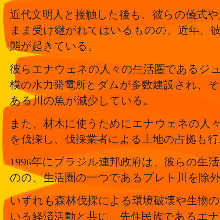
近代文明人と接触した後も、彼らの儀式や
まま受け継がれてはいるものの、近年、
態が起きている。
彼らエナウェネの人々の生活圏であるジ
模の水力発電所とダムが多数建設され、
ある川の魚が減少している。
また、材木に使うためにエナウェネの人
を伐採し、伐採業者による土地の占拠も行
1996年にブラジル連邦政府は、彼らの生
のの、生活圏の一つであるプレト川を除
いずれも森林伐採による環境破壊や生物の
いる経済活動と共に、先住民族であるエ