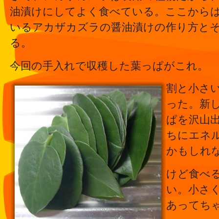
油漬けにしてよく食べている。ここから
いるアカザカズラの醤油漬けの作り方と
る。
今回の手入れで収穫した葉っぱがこれ。
割と小さ
った。新
ぱを沢山
ちにエネ
かもしれ
けど食べ
い。小さ
あってち