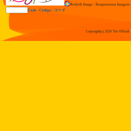
Refresh Image - Reapresentar Im
Code
-
Código
-
コード
Copyright(c) 2026 The Official