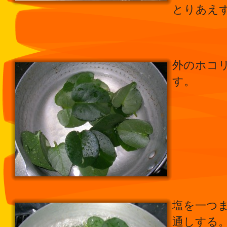
とりあえ
外のホコ
す。
塩を一つ
通しする