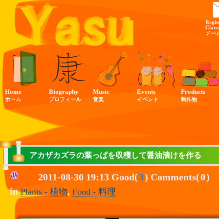
Regis
Claro
メー
Home
Biography
Music
Events
Products
ホーム
プロフィール
音楽
イベント
制作物
アカザカズラの葉っぱを収穫して醤油漬けを作る
2011-08-30 19:13 Good(
3
) Comments(
0
)
in
,
Plants - 植物
Food - 料理