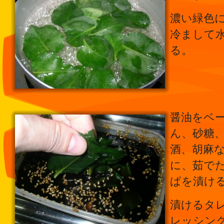
濃い緑色
冷まして
る。
醤油をベ
ん、砂糖
酒、胡麻
に、茹で
ぱを漬け
漬けるタ
レッシン