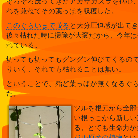
そろそろ茂ってきたアカザカズラを摘心
れを兼ねてその葉っぱを収穫した。
このぐらいまで茂る
と大分圧迫感が出て
後々枯れた時に掃除が大変だから、今年は
れている。
切っても切ってもグングン伸びてくるの
りいく。それでも枯れることは無い。
ということで、殆ど葉っぱが無くなるぐ
た。
ツルを根元から全部
い根っこから新しい
る。とても生命力が
ジル原産の植物
とい